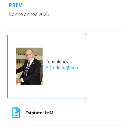
PREV
Navegación
Bonne année 2025
de
entradas